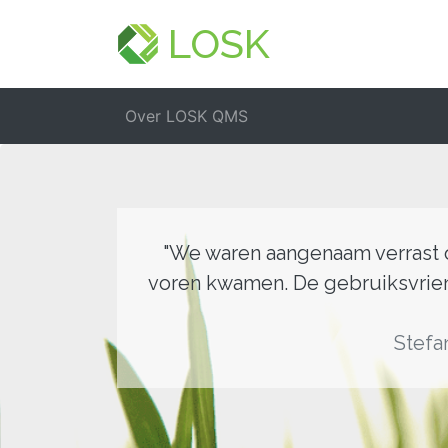
LOSK
Over LOSK QMS
"We waren aangenaam verrast o
voren kwamen. De gebruiksvriend
Stefa